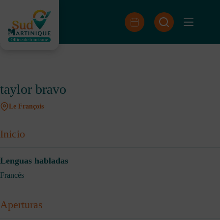
Saltar
al
contenido
taylor bravo
Le François
Inicio
Lenguas habladas
Francés
Aperturas