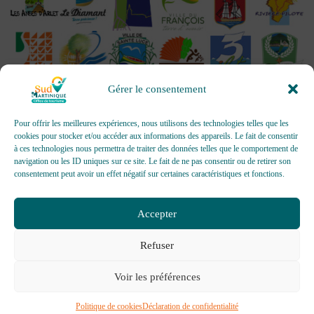
Gérer le consentement
Pour offrir les meilleures expériences, nous utilisons des technologies telles que les
cookies pour stocker et/ou accéder aux informations des appareils. Le fait de consentir
à ces technologies nous permettra de traiter des données telles que le comportement de
OFFICES DE TOURISME - Pour les activités d’accueil,
navigation ou les ID uniques sur ce site. Le fait de ne pas consentir ou de retirer son
d’information, de promotion/communication, de création et gestion
consentement peut avoir un effet négatif sur certaines caractéristiques et fonctions.
d’événements
Délivrée par AFNOR Certification -
www.marque-nf.com
Accepter
Refuser
Voir les préférences
Politique de cookies
Déclaration de confidentialité